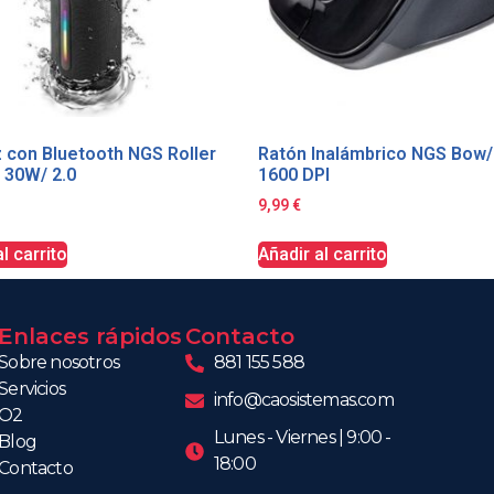
 con Bluetooth NGS Roller
Ratón Inalámbrico NGS Bow/
/ 30W/ 2.0
1600 DPI
9,99
€
l carrito
Añadir al carrito
Enlaces rápidos
Contacto
Sobre nosotros
881 155 588
Servicios
info@caosistemas.com
O2
Lunes - Viernes | 9:00 -
Blog
18:00
Contacto