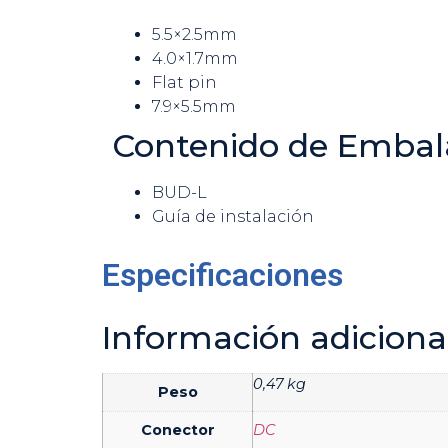
5.5×2.5mm
4.0×1.7mm
Flat pin
7.9×5.5mm
Contenido de Embal
BUD-L
Guía de instalación
Especificaciones
Información adiciona
0,47 kg
Peso
Conector
DC