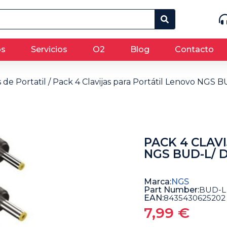
os
Servicios
O2
Blog
Contacto
 de Portatil
/ Pack 4 Clavijas para Portátil Lenovo NGS 
PACK 4 CLAV
NGS BUD-L/ D
Marca:
NGS
Part Number:
BUD-L
EAN:
8435430625202
7,99
€