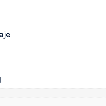
aje
l