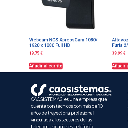
Webcam NGS XpressCam 1080/
Altavoz
1920 x 1080 Full HD
Furia 2
19,75
€
39,99
€
Añadir al carrito
Añadir a
CAOSISTEMAS es una empresa que
cuenta con técnicos con más de 10
años de trayectoria profesional
vinculada a los sectores de las
telecomunicaciones, telefonía,