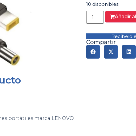
10 disponibles
Añadir al
Recíbelo en
Compartir
ucto
ores portátiles marca LENOVO