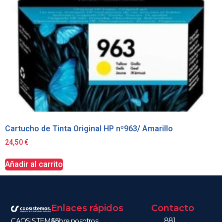
Cartucho de Tinta Original HP nº963/ Amarillo
24,50
€
Añadir al carrito
Enlaces rápidos
Contacto
881
CAOSISTEMAS
Sobre nosotros