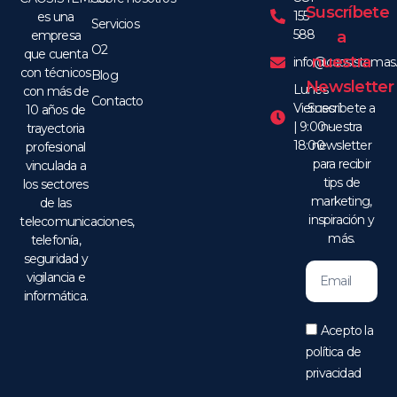
Suscríbete
155
es una
Servicios
588
empresa
a
O2
que cuenta
nuestra
info@caosistema
con técnicos
Blog
Newsletter
Lunes -
con más de
Contacto
Viernes
Suscríbete a
10 años de
| 9:00 -
nuestra
trayectoria
18:00
newsletter
profesional
para recibir
vinculada a
tips de
los sectores
marketing,
de las
inspiración y
telecomunicaciones,
más.
telefonía,
seguridad y
vigilancia e
informática.
Acepto la
política de
privacidad