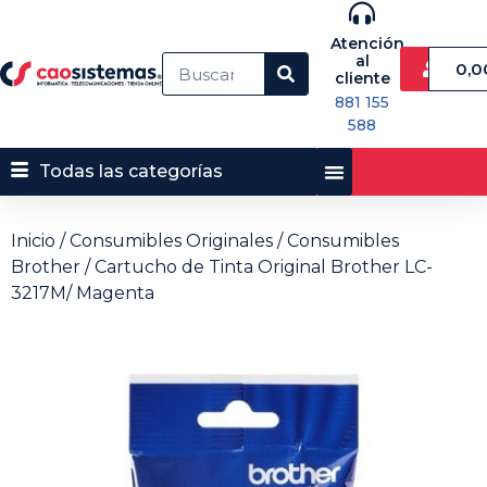
Atención
al
0,
cliente
881 155
588
Todas las categorías
Inicio
/
Consumibles Originales
/
Consumibles
Brother
/ Cartucho de Tinta Original Brother LC-
3217M/ Magenta